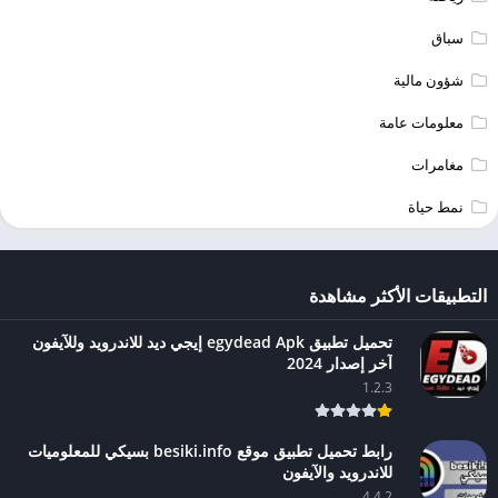
سباق
شؤون مالية
معلومات عامة
مغامرات
نمط حياة
التطبيقات الأكثر مشاهدة
تحميل تطبيق egydead Apk إيجي ديد للاندرويد وللآيفون
آخر إصدار 2024
1.2.3
رابط تحميل تطبيق موقع besiki.info بسيكي للمعلوميات
للاندرويد والآيفون
4.4.2