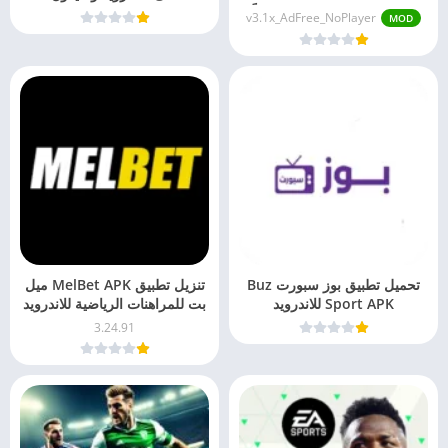
للاندرويد بدون ومشغل مجاناً
v3.1x_AdFree_NoPlayer
MOD
تحميل تطبيق بوز سبورت Buz
تنزيل تطبيق MelBet APK ميل
Sport APK للاندرويد
بت للمراهنات الرياضية للاندرويد
وللآيفون
3.24.91