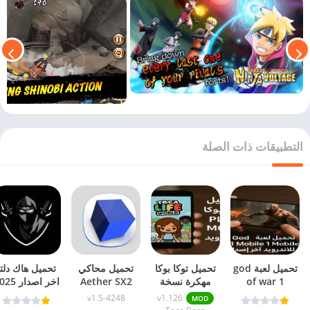
التطبيقات ذات الصلة
تحميل لعبة god
تحميل توكا بوكا
تحميل محاكي
تحميل هاك دلتا
of war 1
مهكرة نسخة
Aether SX2
اخر اصدار 
mobile للاندرويد
v1.126 للاندرويد
النسخة المعدلة
Delta
v1.5-4248
v1.126
MOD
آخر اصدار
آخر اصدار
للاندرويد آخر
Executor ب