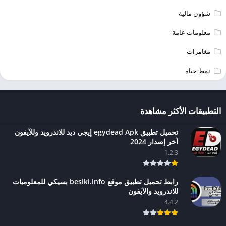
شؤون مالية
معلومات عامة
مغامرات
نمط حياة
التطبيقات الأكثر مشاهدة
تحميل تطبيق egydead Apk إيجي ديد للاندرويد وللآيفون
آخر إصدار 2024
1.2.3
رابط تحميل تطبيق موقع besiki.info بسيكي للمعلوميات
للاندرويد والآيفون
4.4.2