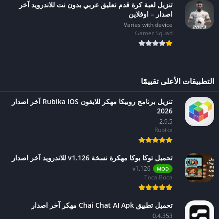
تنزيل لعبة كرة قدم تعليق عربي بدون نت للاندرويد آخر
اصدار – اوفلاين
Varies with device
Gamer Squad
التطبيقات الأعلى تقييمًا
تنزيل برنامج روبيكا مهكر للايفون Rubika IOS آخر اصدار
2026
2.9.5
Rubika
تحميل توكا بوكا مهكرة نسخة v1.126 للاندرويد آخر اصدار
v1.126
MOD
Toca Boca
تحميل تطبيق Chai Chat AI Apk مهكر آخر اصدار
0.4.353