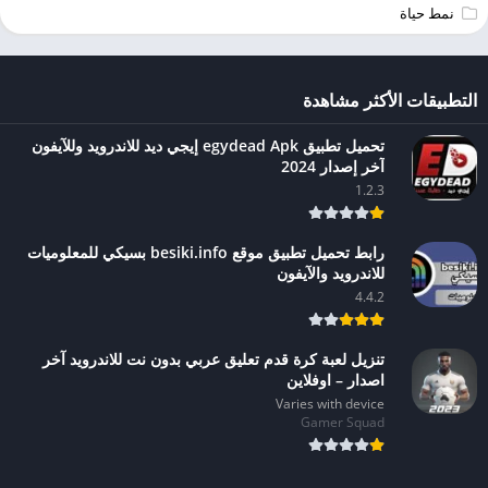
نمط حياة
التطبيقات الأكثر مشاهدة
تحميل تطبيق egydead Apk إيجي ديد للاندرويد وللآيفون
آخر إصدار 2024
1.2.3
رابط تحميل تطبيق موقع besiki.info بسيكي للمعلوميات
للاندرويد والآيفون
4.4.2
تنزيل لعبة كرة قدم تعليق عربي بدون نت للاندرويد آخر
اصدار – اوفلاين
Varies with device
Gamer Squad