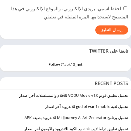
احفظ اسمي، بريدي الإلكتروني، والموقع الإلكتروني في هذا
المتصفح لاستخدامها المرة المقبلة في تعليقي.
تابعنا على TWITTER
Follow @apk10_net
RECENT POSTS
تحميل تطبيق فودو VODU Movie v1.0 للأفلام والمسلسلات آخر اصدار
تحميل لعبة god of war 1 mobile للاندرويد آخر اصدار
تحميل برنامج Midjourney AI Art Generator للاندرويد بصيغة APK
تحميل تطبيق دراما لايف apk مع الكود للاندرويد والآيفون آخر اصدار