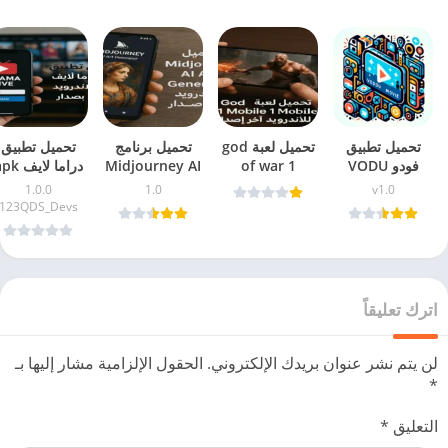
تحميل تطبيق
تحميل لعبة god
تحميل برنامج
تحميل تطبيق
فودو VODU
of war 1
Midjourney AI
دراما لايف 
Movie v1.0
mobile للاندرويد
Art Generator
مع الكود للاندرو
1.0.0
1.0
v1.0
للأفلام
آخر اصدار
للاندرويد بصيغة
والآيفون آخر
123QDS_Devs
والمسلسلات آخر
APK
اصدار
اصدار
اترك تعليقاً
لن يتم نشر عنوان بريدك الإلكتروني.
الحقول الإلزامية مشار إليها بـ
*
التعليق
*