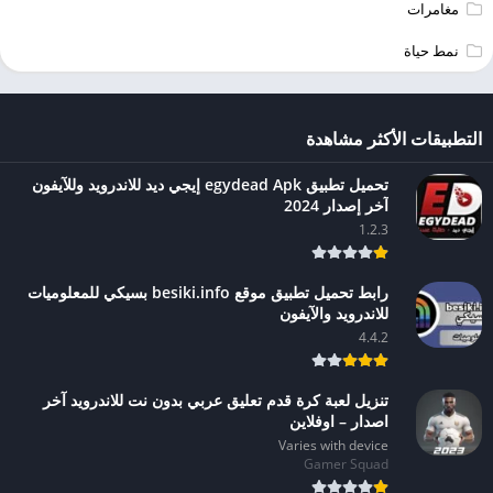
مغامرات
نمط حياة
التطبيقات الأكثر مشاهدة
تحميل تطبيق egydead Apk إيجي ديد للاندرويد وللآيفون
آخر إصدار 2024
1.2.3
رابط تحميل تطبيق موقع besiki.info بسيكي للمعلوميات
للاندرويد والآيفون
4.4.2
تنزيل لعبة كرة قدم تعليق عربي بدون نت للاندرويد آخر
اصدار – اوفلاين
Varies with device
Gamer Squad