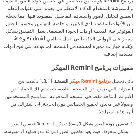
برنامج
Remini
هو تطبيق متخصص في تحسين جودة الصور القديمة
والمشوشة باستخدام الذكاء الاصطناعي. يعتمد على تقنيات التعلم
العميق لتحليل الصور واستعادة التفاصيل المفقودة فيها، مما يجعله
من الأدوات المفضلة لدى الكثيرين، خاصة المهتمين بتحسين الصور
الفوتوغرافية القديمة أو ذات الجودة الضعيفة. يعمل التطبيق بشكل
ممتاز على الهواتف الذكية التي تعمل بنظامي
Android
و
iOS
،
ويُقدم خيارات مميزة لمستخدمي النسخة المدفوعة التي تتيح أدوات
متقدمة إضافية.
مميزات برنامج Remini المهكر
يأتي تحميل
برنامج Remini مهكر
النسخة 1.3.11
بالعديد من
الميزات التي تميزه عن النسخة العادية، حيث تم فك الحماية عن
الأدوات المتاحة فقط في النسخة المدفوعة، مما يمنح المستخدمين
وصولاً غير محدود لجميع الخصائص دون الحاجة إلى اشتراك. من
أبرز هذه الميزات:
تحسين جودة الصور بشكل لا يصدق
: يمكن لـ Remini تحسين الصور
بشكل ملحوظ، حيث يعيد تفاصيل الصور التي قد تبدو ضبابية أو مشوشة.