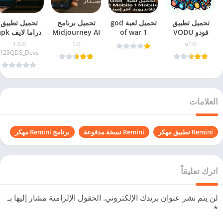
تحميل تطبيق
تحميل لعبة god
تحميل برنامج
تحميل تطبيق
فودو VODU
of war 1
Midjourney AI
دراما لايف 
Movie v1.0
mobile للاندرويد
Art Generator
مع الكود للاندرو
1.0.0
1.0
v1.0
للأفلام
آخر اصدار
للاندرويد بصيغة
والآيفون آخر
123QDS_Devs
والمسلسلات آخر
APK
اصدار
اصدار
العلامات
Remini تطبيق مهكر
Remini نسخة مدفوعة
برنامج Remini مهكر
اترك تعليقاً
لن يتم نشر عنوان بريدك الإلكتروني.
الحقول الإلزامية مشار إليها بـ
*