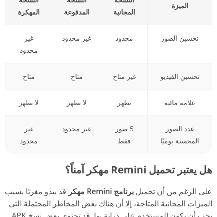
الميزة
المجانية
المدفوعة
المهكرة
تحسين الصور
محدود
غير محدود
غير
محدود
تحسين الفيديو
غير متاح
متاح
متاح
علامة مائية
تظهر
لا تظهر
لا تظهر
عدد الصور
5 صور
غير محدود
غير
المحسنة يوميًا
فقط
محدود
هل يعتبر تحميل Remini مهكر آمناً؟
على الرغم من أن تحميل
برنامج Remini مهكر
قد يبدو مغريًا بسبب
الميزات المجانية المتاحة، إلا أن هناك بعض المخاطر المحتملة التي
يجب أن يكون المستخدم على دراية بها. قد تحتوي بعض نسخ APK