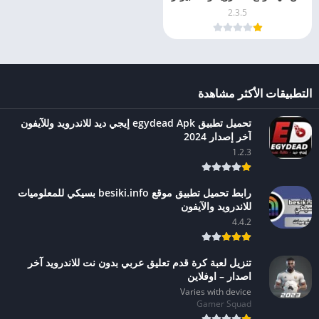
2025
2.3.5
التطبيقات الأكثر مشاهدة
تحميل تطبيق egydead Apk إيجي ديد للاندرويد وللآيفون
آخر إصدار 2024
1.2.3
رابط تحميل تطبيق موقع besiki.info بسيكي للمعلوميات
للاندرويد والآيفون
4.4.2
تنزيل لعبة كرة قدم تعليق عربي بدون نت للاندرويد آخر
اصدار – اوفلاين
Varies with device
Gamer Squad