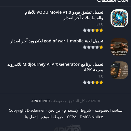
أحدث التطبيقات
تحميل تطبيق فودو VODU Movie v1.0 للأفلام
والمسلسلات آخر اصدار
v1.0
تحميل لعبة god of war 1 mobile للاندرويد آخر اصدار
تحميل برنامج Midjourney AI Art Generator للاندرويد
بصيغة APK
1.0
© 2026 - كل الحقوق محفوظة -
APK10.NET
سياسة الخصوصية
شروط الإستخدام
من نحن
Copyright Disclaimer
DMCA Notice
CCPA
خريطة الموقع
إتصل بنا