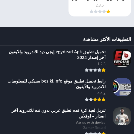
2025
2.3.5
التطبيقات الأكثر مشاهدة
تحميل تطبيق egydead Apk إيجي ديد للاندرويد وللآيفون
آخر إصدار 2024
1.2.3
رابط تحميل تطبيق موقع besiki.info بسيكي للمعلوميات
للاندرويد والآيفون
4.4.2
تنزيل لعبة كرة قدم تعليق عربي بدون نت للاندرويد آخر
اصدار – اوفلاين
Varies with device
Gamer Squad